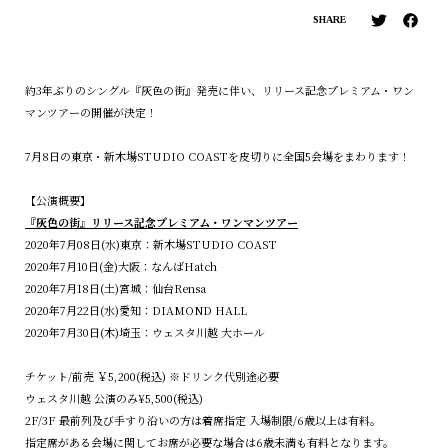
SHARE
約3年ぶりのシングル『灰色の街』発売に伴い、リリース記念プレミアム・ワン
マンツアーの開催が決定！
7月8日の東京・新木場STUDIO COASTを皮切りに全国5会場をまわります！
【公演概要】
『灰色の街』リリース記念プレミアム・ワンマンツアー
2020年7月08日(水)東京：新木場STUDIO COAST
2020年7月10日(金)大阪：なんばHatch
2020年7月18日(土)宮城：仙台Rensa
2020年7月22日(水)愛知：DIAMOND HALL
2020年7月30日(木)埼玉：ウェスタ川越 大ホール
チケット/前売 ￥5,200(税込) ※ドリンク代別途必要
ウェスタ川越 公演のみ¥5,500(税込)
2F/3F 最前列及び手すり沿いの方は着席指定 入場制限/6歳以上は有料。
指定席がある会場に関してお席が必要な場合は6歳未満も有料となります。