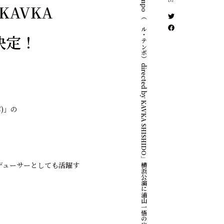
「el tempo （エル・テンポ） directed by KAVKA SHISHIDO」横浜公演に浦山一悟の出演が決定！
 KAVKA
決定！
)」の
デューサーとしても活躍す