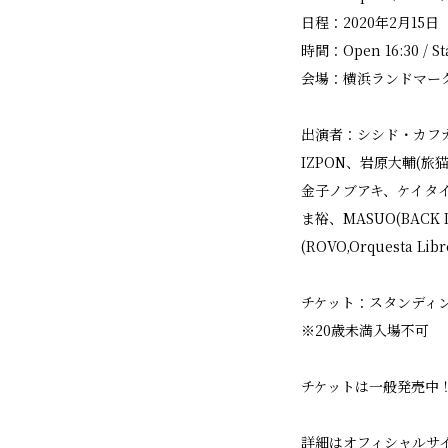
日程：2020年2月15日
時間：Open 16:30 / Sta
会場：横浜ランドマー
出演者：シシド・カフ
IZPON、岩原大輔(旅
金子ノブアキ、ケイタイモ（WU
ま裕、MASUO(BACK
(ROVO,Orquesta Libr
チケット：スタンディング
※20歳未満入場不可
チケットは一般発売中
詳細はオフィシャルサ