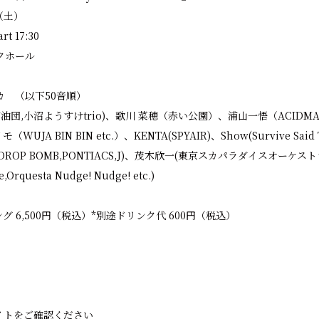
（土）
rt 17:30
クホール
カ （以下50音順）
猫油団,小沼ようすけtrio)、歌川 菜穂（赤い公園）、浦山一悟（ACIDMA
JA BIN BIN etc.）、KENTA(SPYAIR)、Show(Survive Said
 DROP BOMB,PONTIACS,J)、茂木欣一(東京スカパラダイスオーケス
e,Orquesta Nudge! Nudge! etc.)
 6,500円（税込）*別途ドリンク代 600円（税込）
！
イトをご確認ください