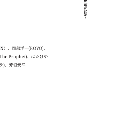
N）、岡部洋一(ROVO)、
 The Prophet)、はたけや
トラ)、芳垣安洋