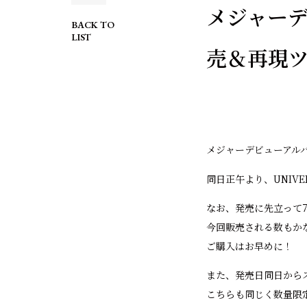
メジャーデ
BACK TO
LIST
売＆再現
メジャーデビューアルバ
同日正午より、UNIVE
なお、発売に先立って7
今回販売される数もか
ご購入はお早めに！
また、発売日同日からスタ
こちらも同じく数量限