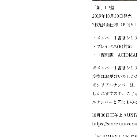
「創」LP盤
2019年10月30日発売
2枚組4面仕様（PDJV-1
・メンバー手書きシリ
・プレイパス(R)対応
・「復刻版 ACIDM
※メンバー手書きシリ
交換はお受けいたしか
※シリアルナンバーは
しかねますので、ご了
ルナンバーと同じもの
10月30日正午よりUNIV
https://store.univer
「ACIDMAN LIVE