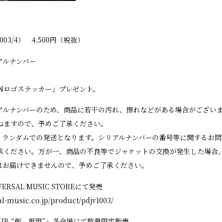
003/4） 4,500円（税抜）
アルナンバー
ANロゴステッカー」プレゼント。
アルナンバーのため、商品に若干の汚れ、擦れなどがある場合がござい
ねますので、予めご了承ください。
、ランダムでの発送となります。シリアルナンバーの番号等に関するお
承ください。万が一、商品の不良等でジャケットの交換が発生した場合
はお届けできませんので、予めご了承ください。
ERSAL MUSIC STOREにて発売
sal-music.co.jp/product/pdjv1003/
 TOUR “創、再現”」各会場にて数量限定販売