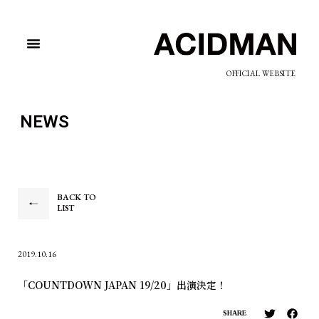
OFFICIAL WEBSITE
NEWS
BACK TO
LIST
2019.10.16
「COUNTDOWN JAPAN 19/20」出演決定！
SHARE