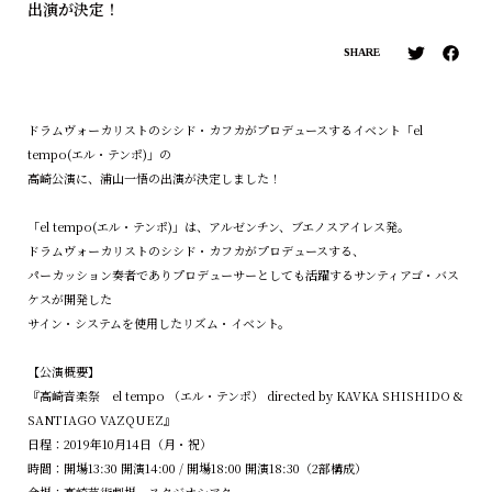
出演が決定！
SHARE
ドラムヴォーカリストのシシド・カフカがプロデュースするイベント「el
tempo(エル・テンポ)」の
高崎公演に、浦山一悟の出演が決定しました！
「el tempo(エル・テンポ)」は、アルゼンチン、ブエノスアイレス発。
ドラムヴォーカリストのシシド・カフカがプロデュースする、
パーカッション奏者でありプロデューサーとしても活躍するサンティアゴ・バス
ケスが開発した
サイン・システムを使用したリズム・イベント。
【公演概要】
『高崎音楽祭 el tempo （エル・テンポ） directed by KAVKA SHISHIDO &
SANTIAGO VAZQUEZ』
日程：2019年10月14日（月・祝）
時間：開場13:30 開演14:00 / 開場18:00 開演18:30（2部構成）
会場：高崎芸術劇場 スタジオシアター