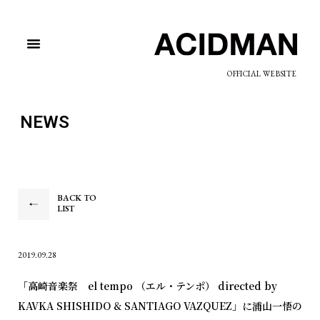
OFFICIAL WEBSITE
NEWS
BACK TO
LIST
2019.09.28
「高崎音楽祭 el tempo （エル・テンポ） directed by
KAVKA SHISHIDO & SANTIAGO VAZQUEZ」に浦山一悟の