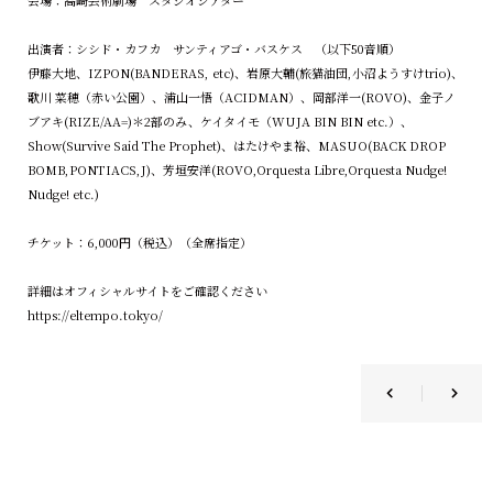
出演者：シシド・カフカ サンティアゴ・バスケス （以下50音順）
伊藤大地、IZPON(BANDERAS, etc)、岩原大輔(旅猫油団,小沼ようすけtrio)、
歌川 菜穂（赤い公園）、浦山一悟（ACIDMAN）、岡部洋一(ROVO)、金子ノ
ブアキ(RIZE/AA=)＊2部のみ、ケイタイモ（WUJA BIN BIN etc.）、
Show(Survive Said The Prophet)、はたけやま裕、MASUO(BACK DROP
BOMB,PONTIACS,J)、芳垣安洋(ROVO,Orquesta Libre,Orquesta Nudge!
Nudge! etc.)
チケット：6,000円（税込）（全席指定）
詳細はオフィシャルサイトをご確認ください
https://eltempo.tokyo/