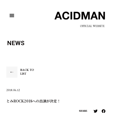
OFFICIAL WEBSITE
NEWS
BACK TO
LIST
2018.06.12
とみROCK2018への出演が決定！
SHARE