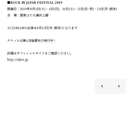
■ROCK IN JAPAN FESTIVAL 2019
開催日：2019年8月3日(土)・4日(日)、10日(土)・11日(日･祝)・12日(月･振休)
会 場：国営ひたち海浜公園
ACIDMANの出演は8月12日(月･振休)となります
チケットは第6次抽選先行受付中！
詳細はオフィシャルサイトをご確認ください。
http://rijfes.jp