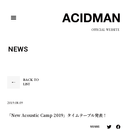
OFFICIAL WEBSITE
NEWS
BACK TO
LIST
2019.08.09
「New Acoustic Camp 2019」タイムテーブル発表！
SHARE