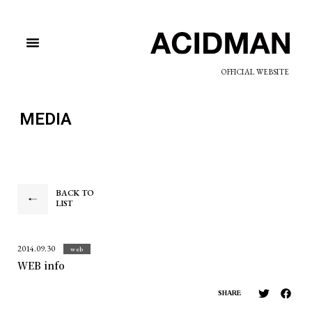
OFFICIAL WEBSITE
MEDIA
BACK TO
LIST
2014.09.30
web
WEB info
SHARE