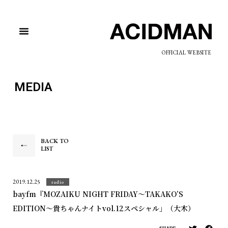
OFFICIAL WEBSITE
MEDIA
BACK TO
LIST
2019.12.25
radio
bayfm『MOZAIKU NIGHT FRIDAY〜TAKAKO’S
EDITION〜貴ちゃんナイトvol.12スペシャル」（大木）