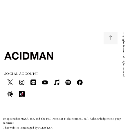
copyright freestar all right reserved
SOCIAL ACCOUNT
Image credit: NASA, ESA and the HST Frontier Fields team (STScI), Acknowledgement: Judy
Schmidt
This website is managed by FREESTAR