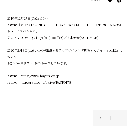
SHARE
2019年12月27日(金)26:00〜
bayfm『MOZAIKU NIGHT FRIDAY〜TAKAKO’S EDITION〜貴ちゃんナイ
トvol.12スペシャル」
ゲスト：LOW IQ 01／yoko(noodles)／大木伸夫(ACIDMAN)
2020年2月8日(土)に大木が出演するライブイベント『貴ちゃんナイト vol.12』に
ついて
参加ボーカリスト3名でトークしています。
bayfm：
https://www.bayfm.co.jp
radiko：
http://radiko.jp/#!/live/BAYFM78