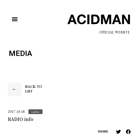
OFFICIAL WEBSITE
MEDIA
BACK TO
LIST
2017.10.18
radio
RADIO info
SHARE