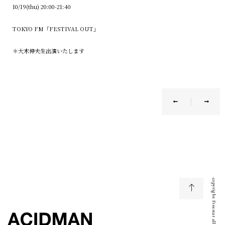
10/19(thu) 20:00-21:40
TOKYO FM「FESTIVAL OUT」
＊大木伸夫生出演いたします
copyright freestar all right reserved