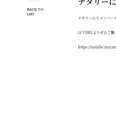
ナタリー
BACK TO
LIST
ナタリーにてメンバー
以下URLよりぜひご覧
https://natalie.mu/