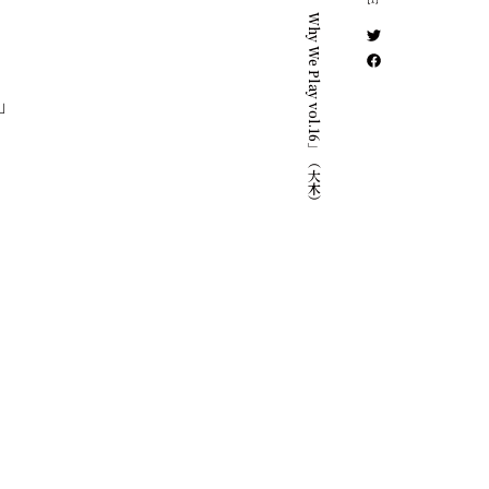
Fender「Why We Play vol.16」（大木）
y」