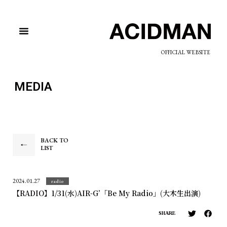
OFFICIAL WEBSITE
MEDIA
BACK TO
LIST
2024.01.27
radio
【RADIO】1/31(水)AIR-G’「Be My Radio」(大木生出演)
SHARE