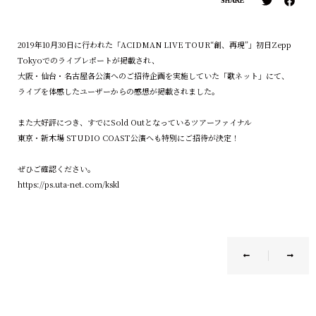
SHARE
2019年10月30日に行われた「ACIDMAN LIVE TOUR“創、再現”」初日Zepp
Tokyoでのライブレポートが掲載され、
大阪・仙台・名古屋各公演へのご招待企画を実施していた「歌ネット」にて、
ライブを体感したユーザーからの感想が掲載されました。
また大好評につき、すでにSold Outとなっているツアーファイナル
東京・新木場 STUDIO COAST公演へも特別にご招待が決定！
ぜひご確認ください。
https://ps.uta-net.com/kskl