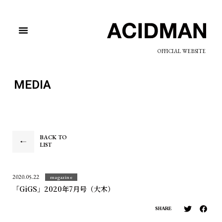
OFFICIAL WEBSITE
MEDIA
BACK TO
LIST
2020.05.22
magazine
「GiGS」2020年7月号（大木）
SHARE