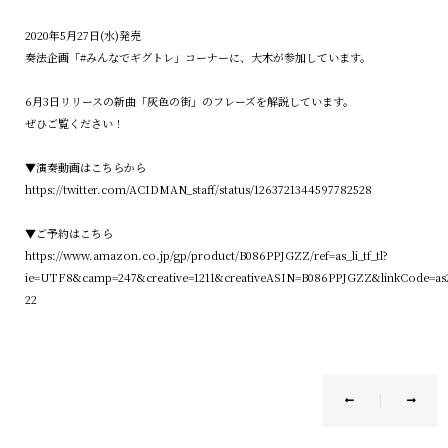
2020年5月27日(水)発売
奏法企画「#みんなでギグトレ」コーナーに、大木が参加しています。
6月3日リリースの新曲「灰色の街」のフレーズを解説しています。
ぜひご覧ください！
▼演奏動画はこちらから
https://twitter.com/ACIDMAN_staff/status/1263721344597782528
▼ご予約はこちら
https://www.amazon.co.jp/gp/product/B086PPJGZZ/ref=as_li_tf_tl?
ie=UTF8&camp=247&creative=1211&creativeASIN=B086PPJGZZ&linkCode=as2
22