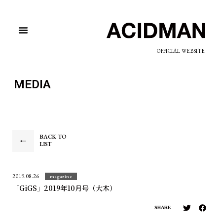
OFFICIAL WEBSITE
MEDIA
BACK TO
LIST
2019.08.26
magazine
「GiGS」2019年10月号（大木）
SHARE