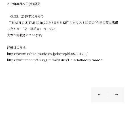
2019年8月27日(火)発売
「GiGS」2019年10月号の
「“MAIN GUITAR 30 in 2019 SUMMER” ギタリスト30名の“今年の夏に活躍
したギター”を一挙紹介」ページに
大木が掲載されています。
詳細はこちら
https://www.shinko-music.co.jp/item/pid2052911910/
https://twitter.com/GiGS_Official/status/1165834866509766656