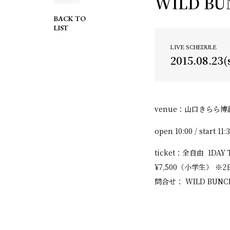
WILD BUN
BACK TO
LIST
LIVE SCHEDULE
2015.08.23(
venue：山口きらら
open 10:00 / start 11:
ticket：全自由 1DAY TI
¥7,500（小学生） 
問合せ： WILD BUN