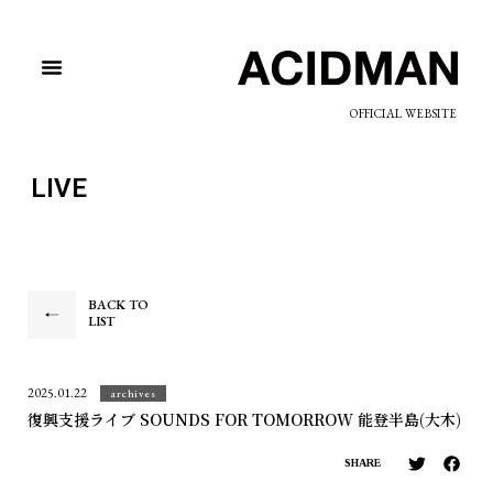
OFFICIAL WEBSITE
LIVE
BACK TO
LIST
2025.01.22
archives
復興支援ライブ SOUNDS FOR TOMORROW 能登半島(大木)
SHARE