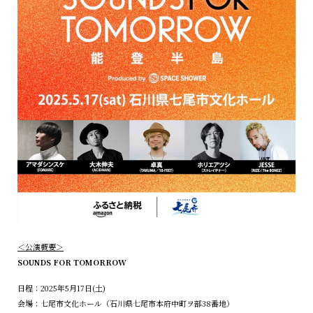
＜公演概要＞
SOUNDS FOR TOMORROW
日程：2025年5⽉17⽇(⼟)
会場：七尾市文化ホール（石川県七尾市本府中町ヲ部38番地）