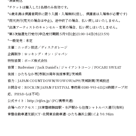
*消費税込
*チケットは購入した1名様のみ有効です。
*6歳未満は保護者同伴に限り入園・入場無料(但し、保護者は入場券が必要です)
*雨天決行(荒天の場合は中止)。途中終了の場合、払い戻しはいたしません。
*出演アーティストのキャンセル・変更の場合、払い戻しはいたしません。
*第3次抽選先行受付(申込受付期間:5月9日(金)21:00~14日(水)23:59)
*一般発売：未定
主催：ニッポン放送／ディスクガレージ
企画制作：ロッキング・オン・ジャパン
特別協賛：ボーズ株式会社
協賛：Budweiser / Jack Daniel’s / ジャイアントコーン / POCARI SWEAT
後援：ひたちなか市[市制20周年後援事業]/茨城県
協力：JAPAN COUNTDOWN/WOWOW/uP!!!/茨城新聞/茨城放送
お問合せ：ROCK IN JAPAN FESTIVAL 事務局 0180-993-611(24時間テープ対
応、PHSからは不可)
公式サイト：
http://rijfes.jp/
(PC/携帯共通)
会場へのアクセス：JR常磐線勝田駅・水戸駅から往復シャトルバス運行(有料)
常磐自動車道友部JCT~北関東自動車道~ひたち海浜公園I.Cより0.9Km