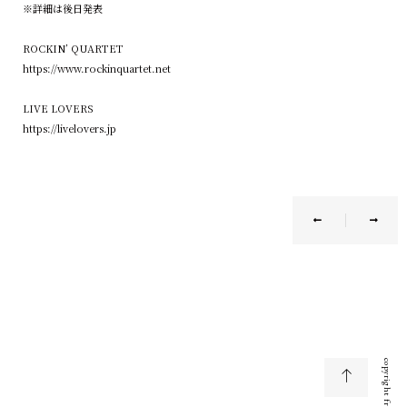
※詳細は後日発表
ROCKIN’ QUARTET
https://www.rockinquartet.net
LIVE LOVERS
https://livelovers.jp