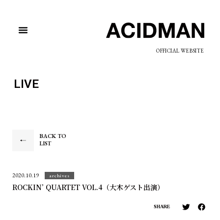
OFFICIAL WEBSITE
LIVE
BACK TO
LIST
2020.10.19
archives
ROCKIN’ QUARTET VOL.4（大木ゲスト出演）
SHARE