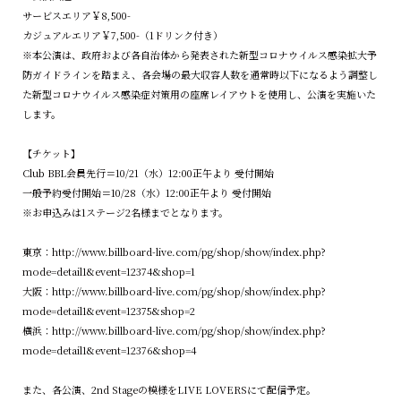
サービスエリア￥8,500-
カジュアルエリア￥7,500-（1ドリンク付き）
※本公演は、政府および各自治体から発表された新型コロナウイルス感染拡大予
防ガイドラインを踏まえ、各会場の最大収容人数を通常時以下になるよう調整し
た新型コロナウイルス感染症対策用の座席レイアウトを使用し、公演を実施いた
します。
【チケット】
Club BBL会員先行＝10/21（水）12:00正午より 受付開始
一般予約受付開始＝10/28（水）12:00正午より 受付開始
※お申込みは1ステージ2名様までとなります。
東京：
http://www.billboard-live.com/pg/shop/show/index.php?
mode=detail1&event=12374&shop=1
大阪：
http://www.billboard-live.com/pg/shop/show/index.php?
mode=detail1&event=12375&shop=2
横浜：
http://www.billboard-live.com/pg/shop/show/index.php?
mode=detail1&event=12376&shop=4
また、各公演、2nd Stageの模様をLIVE LOVERSにて配信予定。