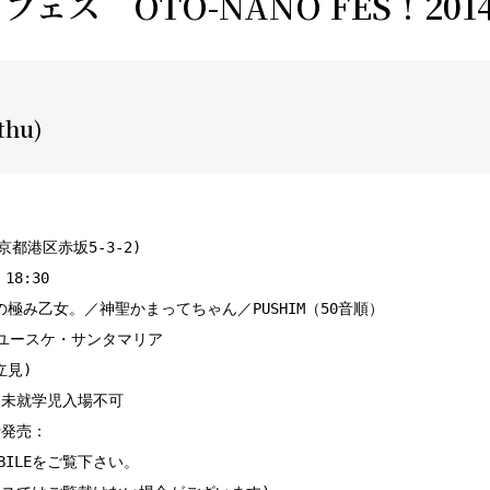
ェス OTO-NANO FES！201
thu)
東京都港区赤坂5-3-2)

18:30

スの極み乙女。／神聖かまってちゃん／PUSHIM（50音順）

ユースケ・サンタマリア

立見)

未就学児入場不可

行発売：

BILE
をご覧下さい。
