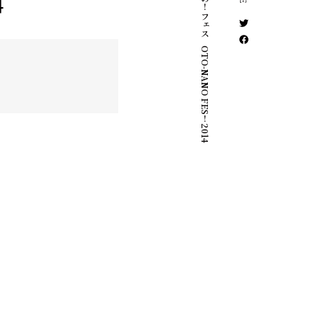
オトナの！フェス OTO-NANO FES！2014
4