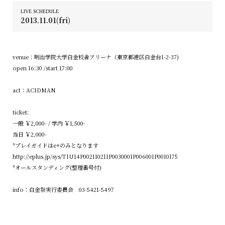
LIVE SCHEDULE
2013.11.01(fri)
venue：明治学院大学白金校舎アリーナ（東京都港区白金台1-2-37)
open 16:30 /start 17:00
act：ACIDMAN
ticket:
一般 ￥2,000- / 学内 ￥1,500-
当日 ￥2,000-
*プレイガイドはe+のみとなります
http://eplus.jp/sys/T1U14P002110211P0030001P006001P0010175
*オールスタンディング(整理番号付)
info：白金祭実行委員会 03-5421-5497