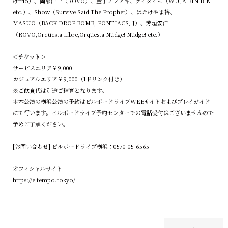
けtrio）、岡部洋一（ROVO）、金子ノブアキ、ケイタイモ（WUJA BIN BIN
etc.）、Show（Survive Said The Prophet）、はたけやま裕、
MASUO（BACK DROP BOMB, PONTIACS, J）、芳垣安洋
（ROVO,Orquesta Libre,Orquesta Nudge! Nudge! etc.）
＜チケット＞
サービスエリア￥9,000
カジュアルエリア￥9,000（1ドリンク付き）
※ご飲食代は別途ご精算となります。
＊本公演の横浜公演の予約はビルボードライブWEBサイトおよびプレイガイド
にて行います。ビルボードライブ予約センターでの電話受付はございませんので
予めご了承ください。
[お問い合わせ] ビルボードライブ横浜：0570-05-6565
オフィシャルサイト
https://eltempo.tokyo/