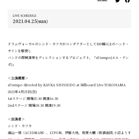
SHARE
LIVE SCHEDULE
2021.04.25(sun)
ドラムヴォーカルのシシド・カフカがコンダクターとして100種以上のハンド・
サインを駆使し
バンドの即興演奏をディレクションするプロジェクト、「el tempo(エル・テン
ポ)」
＜公演概要＞
el tempo directed by KAVKA SHISHIDO at Billboard Live YOKOHAMA
2021年4月25日(日)
1stステージ 開場15:30 開演16:30
2ndステージ 開場18:30 開演19:30
＜出演者＞
シシド・カフカ
浦山一悟（ACIDMAN）、IZPON、伊藤大地、岩原大輔（旅猫油団,小沼ようす