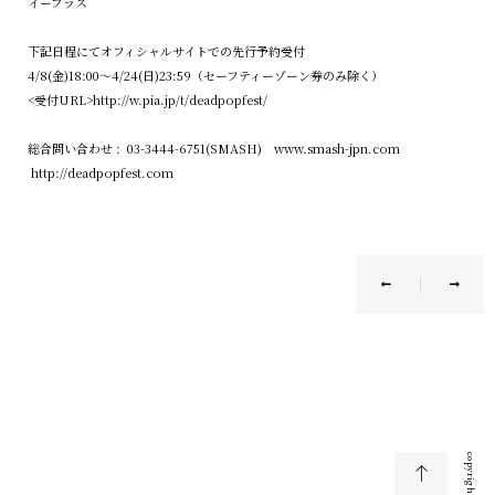
イープラス
下記日程にてオフィシャルサイトでの先行予約受付
4/8(金)18:00〜4/24(日)23:59（セーフティーゾーン券のみ除く）
<受付URL>
http://w.pia.jp/t/deadpopfest/
総合問い合わせ : 03-3444-6751(SMASH)
www.smash-jpn.com
http://deadpopfest.com