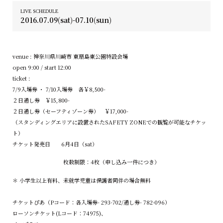
LIVE SCHEDULE
2016.07.09(sat)-07.10(sun)
venue : 神奈川県川崎市 東扇島東公園特設会場
open 9:00 / start 12:00
ticket :
7/9入場券 ・ 7/10入場券 各￥8,500-
２日通し券 ￥15,800-
２日通し券（セーフティゾーン券） ￥17,000-
（スタンディングエリアに設置されたSAFETY ZONEでの観覧が可能なチケッ
ト）
チケット発売日 6月4日（sat）
枚数制限：4枚（申し込み一件につき）
＊ 小学生以上有料、未就学児童は保護者同伴の場合無料
チケットぴあ（Pコード：各入場券- 293-702/通し券- 782-096）
ローソンチケット(Lコード：74975)、