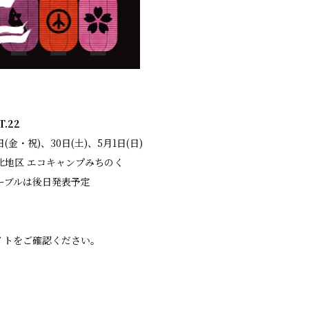
T.22
(金・祝)、30日(土)、5月1日(日)
北地区 エコキャンプみちのく
ーブルは後日発表予定
イトをご確認ください。