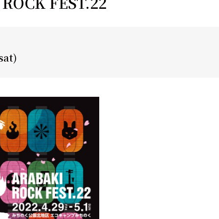
ROCK FEST.22
sat)