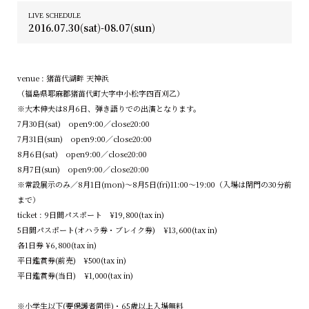
LIVE SCHEDULE
2016.07.30(sat)-08.07(sun)
venue : 猪苗代湖畔 天神浜
（福島県耶麻郡猪苗代町大字中小松字四百刈乙）
※大木伸夫は8月6日、弾き語りでの出演となります。
7月30日(sat) open9:00／close20:00
7月31日(sun) open9:00／close20:00
8月6日(sat) open9:00／close20:00
8月7日(sun) open9:00／close20:00
※常設展示のみ／8月1日(mon)～8月5日(fri)11:00～19:00（入場は閉門の30分前
まで）
ticket : 9日間パスポート ¥19,800(tax in)
5日間パスポート(オハラ券・ブレイク券) ¥13,600(tax in)
各1日券 ¥6,800(tax in)
平日鑑賞券(前売) ¥500(tax in)
平日鑑賞券(当日) ¥1,000(tax in)
※小学生以下(要保護者同伴)・65歳以上入場無料