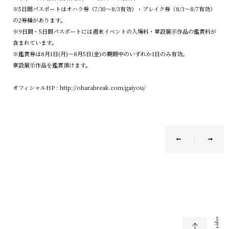
※5日間パスポートはオハラ券（7/30〜8/3有効）・ブレイク券（8/3〜8/7有効）
の2券種があります。
※9日間・5日間パスポートには週末イベントの入場料・常設展示作品の鑑賞料が
含まれています。
※鑑賞券は8月1日(月)～8月5日(金)の期間中のいずれか1日のみ有効。
常設展示作品を鑑賞頂けます。
オフィシャルHP :
http://oharabreak.com/gaiyou/