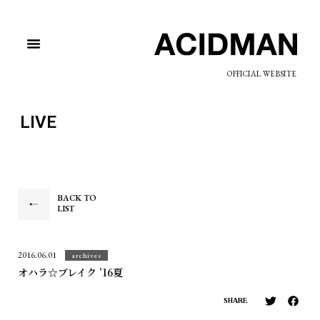
OFFICIAL WEBSITE
LIVE
BACK TO
LIST
2016.06.01
archives
オハラ☆ブレイク ’16夏
SHARE