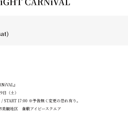
RiGHT CARNiVAL
sat)
RNiVAL』
19日（土）
0 / START 17:00 ※予告無く変更の恐れ有り。
市美観地区 倉敷アイビースクエア