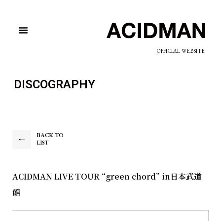
OFFICIAL WEBSITE
DISCOGRAPHY
BACK TO
LIST
ACIDMAN LIVE TOUR “green chord” in日本武道
館