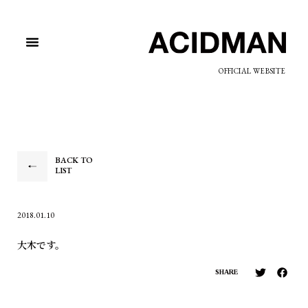
OFFICIAL WEBSITE
BACK TO
LIST
2018.01.10
大木です。
SHARE