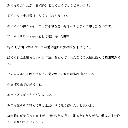
遅くなりましたが、皆様あけましておめでとうございます。
ダイアリー全然書けてなくてごめんなさい。
モバイルの件でも新年早々に不快な思いをさせてしまって申し訳ないです。
アニバーサリーイヤーとして駆け抜けた昨年。
特に11月23日のSAIフェスは愛に溢れた夢の様な1日でした。
出てくれた素晴らしいバンド達、関わってくれた全ての人達に改めて感謝感謝で
す。
フェス以外でも色々な人達の愛を感じられた最高の1年でした。
やっぱり全ては愛ですね。
本当にありがとうございました。
今年も気を引き締めて前と上だけ見て走り続けたいと思います。
毎年同じ事を言ってますが、1分1秒を大切に、足るを知りながら、最高の曲を作
り、最高のライブをする。