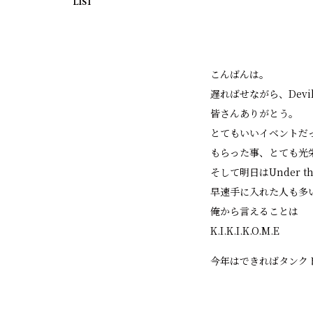
LIST
こんばんは。
遅ればせながら、Devil
皆さんありがとう。
とてもいいイベントだ
もらった事、とても光
そして明日はUnder th
早速手に入れた人も多
俺から言えることは
K.I.K.I.K.O.M.E
今年はできればタンク