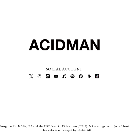
SOCIAL ACCOUNT
Image credit: NASA, ESA and the HST Frontier Fields team (STScI), Acknowledgement: Judy Schmidt
This website is managed by FREESTAR