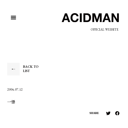
OFFICIAL WEBSITE
BACK TO
LIST
2004.07.12
一悟
SHARE