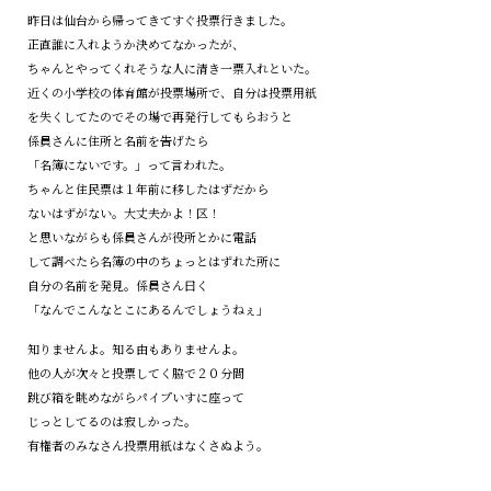
昨日は仙台から帰ってきてすぐ投票行きました。
正直誰に入れようか決めてなかったが、
ちゃんとやってくれそうな人に清き一票入れといた。
近くの小学校の体育館が投票場所で、自分は投票用紙
を失くしてたのでその場で再発行してもらおうと
係員さんに住所と名前を告げたら
「名簿にないです。」って言われた。
ちゃんと住民票は１年前に移したはずだから
ないはずがない。大丈夫かよ！区！
と思いながらも係員さんが役所とかに電話
して調べたら名簿の中のちょっとはずれた所に
自分の名前を発見。係員さん曰く
「なんでこんなとこにあるんでしょうねぇ」
知りませんよ。知る由もありませんよ。
他の人が次々と投票してく脇で２０分間
跳び箱を眺めながらパイプいすに座って
じっとしてるのは寂しかった。
有権者のみなさん投票用紙はなくさぬよう。